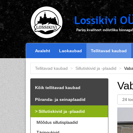
Skip to main content
Avaleht
Laokaubad
Tellitavad kaubad
Tellitavad kaubad
Sillutiskivid ja -plaadid
Vaba
Vab
Kõik tellitavad kaubad
Põranda- ja seinaplaadid
Sillutiskivid ja -plaadid
Mõõdus sillutisplaadid
Täringukivid