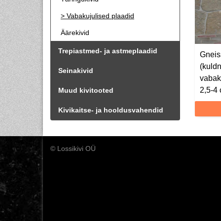
Vabakujulised plaadid
Äärekivid
Trepiastmed- ja astmeplaadid
Gneis
(kuldn
Seinakivid
vabak
2,5-4 
Muud kivitooted
Kivikaitse- ja hooldusvahendid
© Lossikivi OÜ