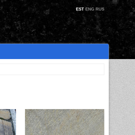
EST
ENG
RUS