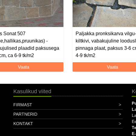
s Sonat 507
Paljakka pronksikarva vilgu
e,hallikas,pruunikas) -
kiltkivi, vabakujuline loodus
ujulised plaadid paksusega
pinnaga plaat, paksus 3-6 c
cm, ca 6-9 tk/m2
4-9 tk/m2
Vaata
Vaata
Kasulikud viited
K
P
FIRMAST
L
PARTNERID
L
Ee
KONTAKT
Te
E-