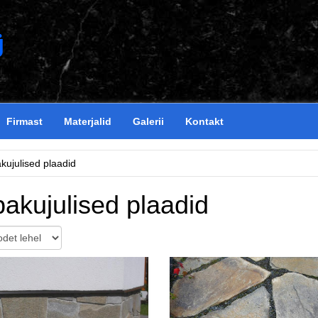
Firmast
Materjalid
Galerii
Kontakt
kujulised plaadid
akujulised plaadid