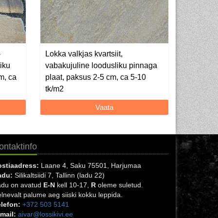
-
Lokka valkjas kvartsiit,
liku
vabakujuline loodusliku pinnaga
m, ca
plaat, paksus 2-5 cm, ca 5-10
tk/m2
Vaata
ontaktinfo
ostiaadress:
Laane 4, Saku 75501, Harjumaa
adu:
Silikaltsiidi 7, Tallinn (ladu 22)
adu on avatud
E-N
kell 10-17,
R
oleme suletud.
lnevalt palume aeg siiski kokku leppida.
lefon:
+372 503 5141
mail:
aivar@lossikivi.ee