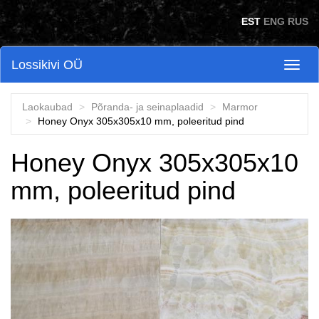
Skip to main content
EST
ENG
RUS
Lossikivi OÜ
Toggl
naviga
Laokaubad
Põranda- ja seinaplaadid
Marmor
Honey Onyx 305x305x10 mm, poleeritud pind
Honey Onyx 305x305x10
mm, poleeritud pind