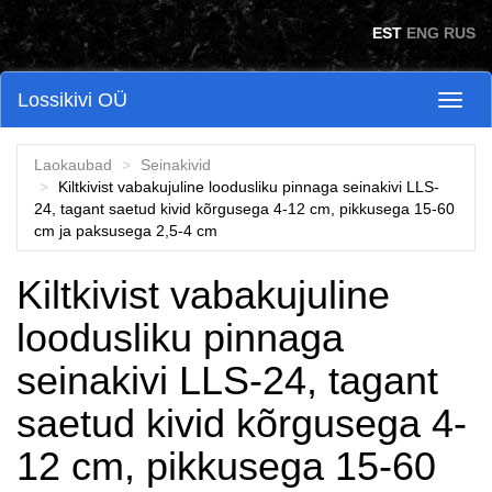
Skip to main content
EST
ENG
RUS
Lossikivi OÜ
Toggl
naviga
Laokaubad
Seinakivid
Kiltkivist vabakujuline loodusliku pinnaga seinakivi LLS-
24, tagant saetud kivid kõrgusega 4-12 cm, pikkusega 15-60
cm ja paksusega 2,5-4 cm
Kiltkivist vabakujuline
loodusliku pinnaga
seinakivi LLS-24, tagant
saetud kivid kõrgusega 4-
12 cm, pikkusega 15-60