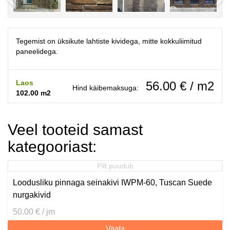
Tegemist on üksikute lahtiste kividega, mitte kokkuliimitud
paneelidega.
Laos
56.00 € / m2
Hind käibemaksuga:
102.00 m2
Veel tooteid samast
kategooriast:
Pilt puudub
Loodusliku pinnaga seinakivi IWPM-60, Tuscan Suede
nurgakivid
50.00 € / jm
Vaata