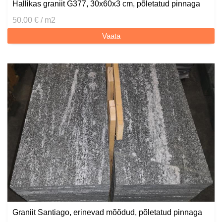
Hallikas graniit G377, 30x60x3 cm, põletatud pinnaga
50.00 € / m2
Vaata
Graniit Santiago, erinevad mõõdud, põletatud pinnaga