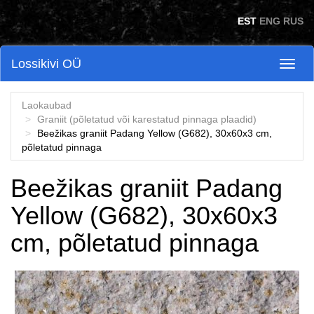
Skip to main content
EST
ENG
RUS
Lossikivi OÜ
Toggl
naviga
Laokaubad
Graniit (põletatud või karestatud pinnaga plaadid)
Beežikas graniit Padang Yellow (G682), 30x60x3 cm,
põletatud pinnaga
Beežikas graniit Padang
Yellow (G682), 30x60x3
cm, põletatud pinnaga