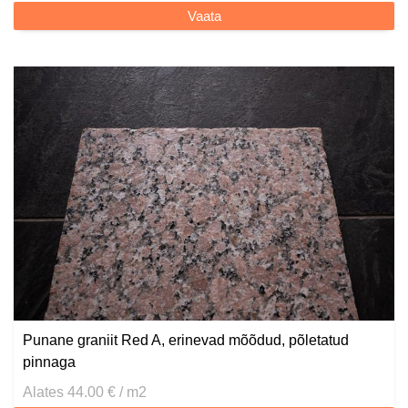
Vaata
Punane graniit Red A, erinevad mõõdud, põletatud
pinnaga
Alates 44.00 € / m2